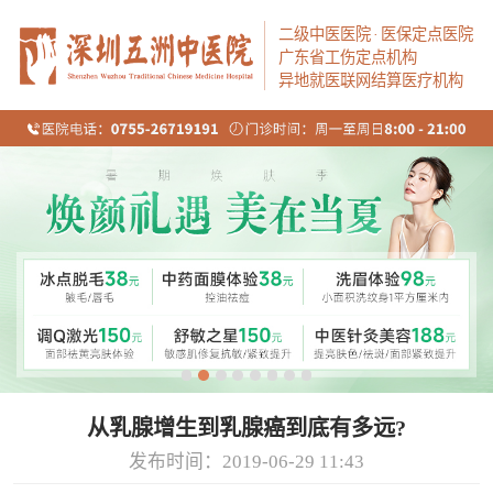
二级中医医院
·
医保定点医院
广东省工伤定点机构
异地就医联网结算医疗机构
从乳腺增生到乳腺癌到底有多远?
发布时间：2019-06-29 11:43